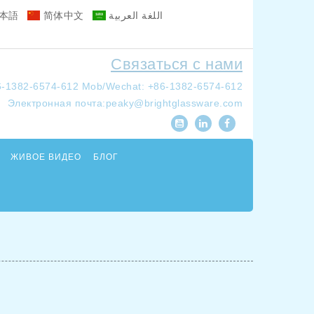
本語
简体中文
اللغة العربية
Связаться с нами
6-1382-6574-612
Mob/Wechat: +86-1382-6574-612
Электронная почта:
peaky@brightglassware.com
ЖИВОЕ ВИДЕО
БЛОГ