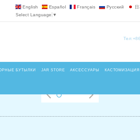
English
Español
Français
Pусский
日
Select Language
▼
Тел:+8
ОРНЫЕ БУТЫЛКИ
JAR STORE
АКСЕССУАРЫ
КАСТОМИЗАЦИЯ