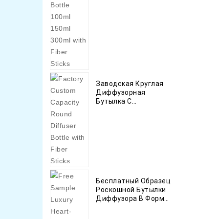
Палочками
Заводская Круглая
Диффузорная
Бутылка С
Волокнистыми
Палочками
Бесплатный Образец
Роскошной Бутылки
Диффузора В Форме
Сердца Для
Украшения