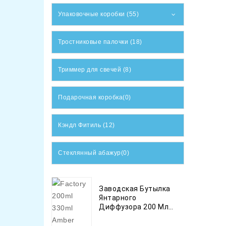
Упаковочные коробки (55)
Тростниковые палочки (18)
Триммер для свечей (8)
Подарочная коробка(0)
Кэндл Фитиль (12)
Стеклянный абажур(0)
Заводская Бутылка
Янтарного
Диффузора 200 Мл
Объемом 330 Мл С
Крышкой И