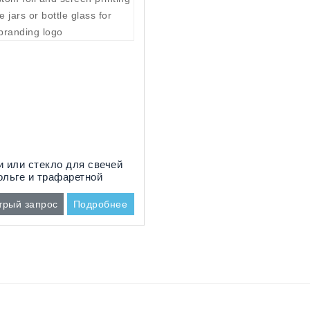
и или стекло для свечей
ольге и трафаретной
ти для вашего логотипа
трый запрос
Подробнее