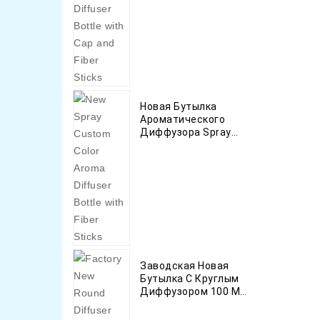
Волокнистыми
Палочками
Новая Бутылка
Ароматического
Диффузора Spray
Custom Color С
Волокнистыми
Палочками
Заводская Новая
Бутылка С Круглым
Диффузором 100 Мл
150 Мл 300 Мл С
Волокнистыми