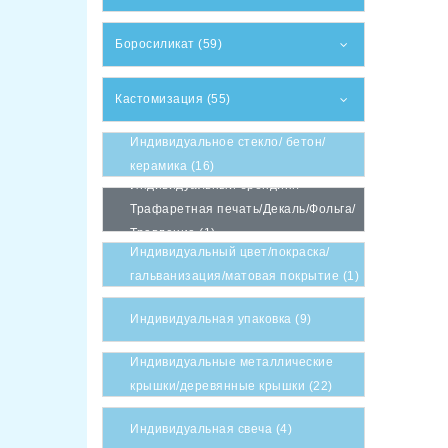
Боросиликат (59)
Кастомизация (55)
Индивидуальное стекло/ бетон/
керамика (16)
Индивидуальный брендинг/
Трафаретная печать/Декаль/Фольга/
Травление (1)
Индивидуальный цвет/покраска/
гальванизация/матовая покрытие (1)
Индивидуальная упаковка (9)
Индивидуальные металлические
крышки/деревянные крышки (22)
Индивидуальная свеча (4)