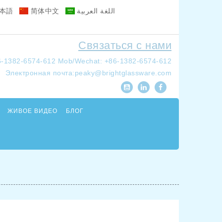
本語
简体中文
اللغة العربية
Связаться с нами
6-1382-6574-612
Mob/Wechat: +86-1382-6574-612
Электронная почта:
peaky@brightglassware.com
ЖИВОЕ ВИДЕО
БЛОГ