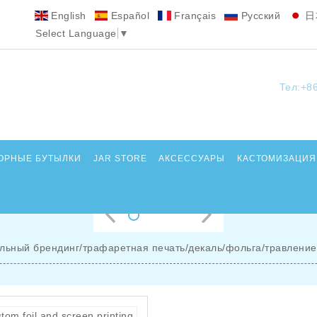
English
Español
Français
Pусский
日
Select Language
▼
Тел:+8
ОРНЫЕ БУТЫЛКИ
JAR STORE
АКСЕССУАРЫ
КАСТОМИЗАЦИЯ
льный брендинг/трафаретная печать/декаль/фольга/травление