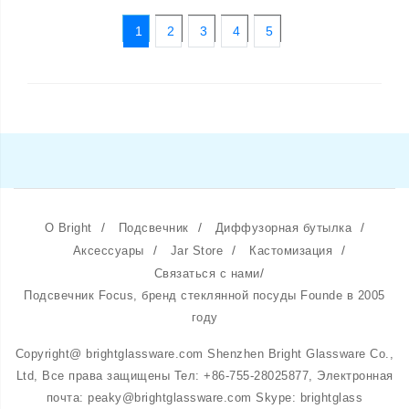
1
2
3
4
5
/
/
/
О Bright
Подсвечник
Диффузорная бутылка
/
/
/
Аксессуары
Jar Store
Кастомизация
/
Связаться с нами
Подсвечник Focus, бренд стеклянной посуды Founde в 2005
году
Copyright@ brightglassware.com Shenzhen Bright Glassware Co.,
Ltd, Все права защищены Тел: +86-755-28025877, Электронная
почта: peaky@brightglassware.com Skype: brightglass